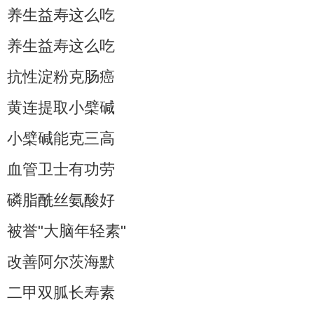
养生益寿这么吃
养生益寿这么吃
抗性淀粉克肠癌
黄连提取小檗碱
小檗碱能克三高
血管卫士有功劳
磷脂酰丝氨酸好
被誉"大脑年轻素"
改善阿尔茨海默
二甲双胍长寿素