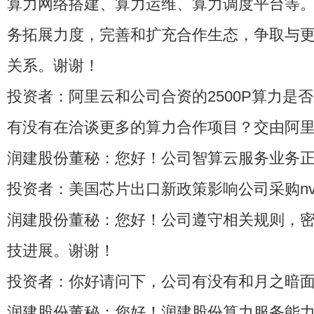
算力网络搭建、算力运维、算力调度平台等
务拓展力度，完善和扩充合作生态，争取与
关系。谢谢！
投资者：阿里云和公司合资的2500P算力是
有没有在洽谈更多的算力合作项目？交由阿
润建股份董秘：您好！公司智算云服务业务
投资者：美国芯片出口新政策影响公司采购nvi
润建股份董秘：您好！公司遵守相关规则，
技进展。谢谢！
投资者：你好请问下，公司有没有和月之暗
润建股份董秘：您好！润建股份算力服务能