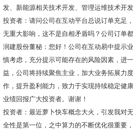
发、新能源相关技术开发、管理运维技术开
投资者：请问公司在互动平台总说订单充足
无重大影响，这不是自相矛盾吗？公司订单
润建股份董秘：您好！公司在互动易中提示
慎考虑，充分提示可能存在的风险因素，进
益，公司将持续聚焦主业，加大业务拓展力
作，提升盈利能力，致力于实现持续稳定健
业绩回报广大投资者。谢谢！
投资者：最近萝卜快车概念大火，引发我对
全性是第一位，之中算力的不断优化很重要