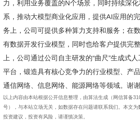
力，利用业务覆盖的N个场景，同时持续深化
系，推动大模型商业化应用，提供AI应用的
务上，公司可提供多种算力支持和服务；在
有数据开发行业模型，同时也给客户提供完
上，公司通过公司自主研发的“曲尺”生成式
平台，锻造具有核心竞争力的行业模型、产
通信网络、信息网络、能源网络等领域。谢谢
以上内容由本站根据公开信息整理，由算法生成（网信算备31010434
号），与本站立场无关，如数据存在问题请联系我们。本文为
投资建议，投资有风险，请谨慎决策。