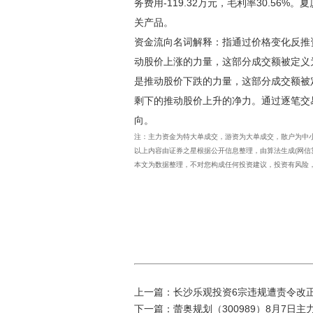
务费用-119.32万元，毛利率30.56%
关产品。
资金流向名词解释：指通过价格变化反推
动股价上涨的力量，这部分成交额被定义
是推动股价下跌的力量，这部分成交额被
剩下的推动股价上升的净力。通过逐笔交
向。
注：主力资金为特大单成交，游资为大单成交，散户为中
以上内容由证券之星根据公开信息整理，由算法生成(网信算备3
本文为数据整理，不对您构成任何投资建议，投资有风险
上一篇：
长沙乐观投资6宗违规遭责令改
下一篇：
蕾奥规划（300989）8月7日主