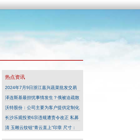
热点资讯
2024年7月9日浙江嘉兴蔬菜批发交易
市场价格行情
(07-14)
泽连斯基最担忧事情发生？俄被迫疏散
12.1万人，普京要放大招了
(08-24)
沃特股份：公司主要为客户提供定制化
的高分子材料方案
(07-29)
长沙乐观投资6宗违规遭责令改正 私募
风险评级不完全
(08-25)
清 玉雕云纹钮“青云直上”印章 尺寸：
2.1×2.2×3.1cm；
(08-26)