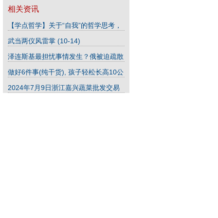
相关资讯
【学点哲学】关于“自我”的哲学思考，
精炼10句话，解决人生困惑！
(07-22)
武当两仪风雷掌
(10-14)
泽连斯基最担忧事情发生？俄被迫疏散
12.1万人，普京要放大招了
(08-24)
做好6件事(纯干货), 孩子轻松长高10公
分, 不用打生长激素
(08-11)
2024年7月9日浙江嘉兴蔬菜批发交易
市场价格行情
(07-14)