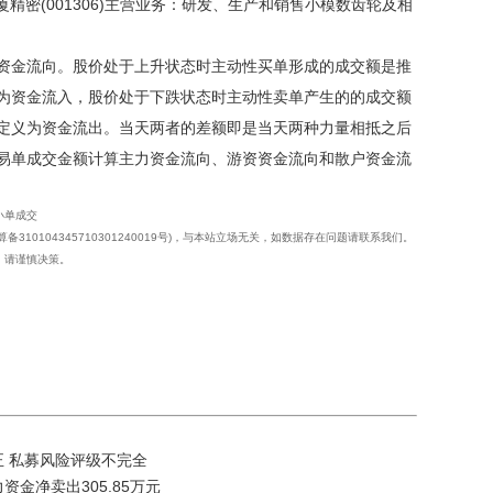
。夏厦精密(001306)主营业务：研发、生产和销售小模数齿轮及相
资金流向。股价处于上升状态时主动性买单形成的成交额是推
为资金流入，股价处于下跌状态时主动性卖单产生的的成交额
定义为资金流出。当天两者的差额即是当天两种力量相抵之后
易单成交金额计算主力资金流向、游资资金流向和散户资金流
小单成交
10104345710301240019号)，与本站立场无关，如数据存在问题请联系我们。
，请谨慎决策。
正 私募风险评级不完全
力资金净卖出305.85万元